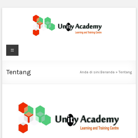
Skip
to
content
Unity
Menu
Academy
Tentang
Lembaga
Anda di sini:
Beranda
»
Tentang
Kursus
dan
Pelatihan,
Publikasi
Ilmiah