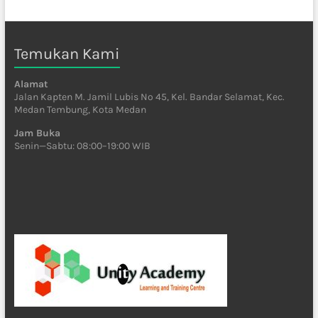
Temukan Kami
Alamat
Jalan Kapten M. Jamil Lubis No 45, Kel. Bandar Selamat, Kec.
Medan Tembung, Kota Medan
Jam Buka
Senin—Sabtu: 08:00–19:00 WIB