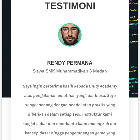
TESTIMONI
RENDY PERMANA
dan
Siswa SMK Muhammadiyah 6 Medan
Sis
r biasa!
Saya ingin berterima kasih kepada Unity Academy
Unity Ac
ang ahli
atas pengalaman pelatihan yang luar biasa. Saya
berharg
 yang
sangat senang dengan pendekatan praktis yang
dengan
 bahkan
diberikan dalam setiap sesi. Instruktur kami
kualitas
a lebih
sangat sabar dan membantu kami melangkah dari
diberik
e setelah
konsep dasar hingga pengembangan game yang
sangat 